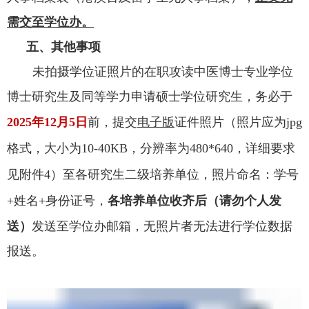
需交至学位办。
五
、其他事项
未拍摄学位证照片的在职攻读中医博士专业学位
博士研究生及同等学力申请硕士学位研究生，务必于
2025年12月5日
前
，提交
电子版
证件照片
（照片应为
jpg
格式，大小为10-40KB，分辨率为480*640，详细
要求
见附件
4
）至各研究生二级培养单位，照片命名：学号
+姓名+身份证号，
各培养单位收齐后
（
请勿个人发
送
）
发送至学位办邮箱
，
无照片者无法进行学位数据
报送
。