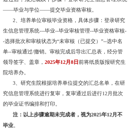
——
毕业与学位
——提交毕业资格审核。
2、
培养单位
审核毕业资格，具体步骤：登录
研究
生信息管理系统
---毕业--毕业审核管理--毕业资格审核-
-选择批次和审核状态为“未审核（已提交）”--选中名
单--审核通过/撤销。审核完成
后导出汇总表
，经分管
领导
签字、盖章
，
2025年12月8日
前
将纸质版
报研究生
院
培养办
。
3、研究生院根据培养单位提交的汇总名单，在研
究信息管理系统进行复审，复审通过后进行12月批次
的毕业证书编排和打印。
注：
以上
步骤
逾期未完成者，视为
2025年
12月
不
毕业
。