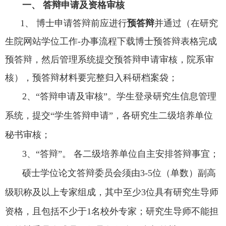
一、
答辩申请及资格审核
1、
博士申请答辩前应进行
预答辩
并通过（在研究
生院网站
学位工作
-办事流程下载博士预答辩表格完成
预答辩，然后管理系统提交预答辩申请审核，院系审
核），预答辩材料要完整归入科研档案袋；
2
、
“答辩申请及审核”。学生登录研究生信息管理
系统，提交“学生答辩申请”，各研究生二级培养单位
秘书审核
；
3
、
“答辩”。 各二级培养单位自主安排答辩事宜
；
硕士学位论文答辩委员会须由
3-5位
（
单数
）
副高
级职称及以上
专家组成，其中至少
3位具有研究生导师
资格，且包括不少于1名校外专家
；
研究生导师不能担