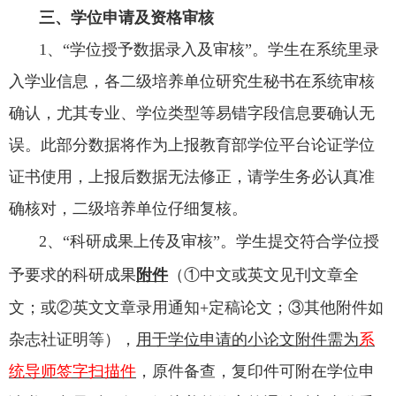
三
、学位申请及资格审核
1、“学位授予数据录入及审核”。学生在系统里录
入学业信息，各二级培养单位研究生秘书在系统审核
确认，尤其专业、学位类型等易错字段信息要确认无
误。此部分数据将作为上报教育部学位平台论证学位
证书使用，上报后数据无法修正，请学生务必认真准
确核对，二级培养单位仔细复核。
2、“科研成果
上传及
审核
”。学生提交符合学位授
予要求的科研成果
附件
（
①中文或英文见刊文章全
文；
或
②英文文章
录用通知
+定稿论文；③其他附件如
杂志社证明等）
，
用于学位申请的小论文
附件
需为
系
统
导师签字
扫描件
，原件备查，
复印件可附
在学位申