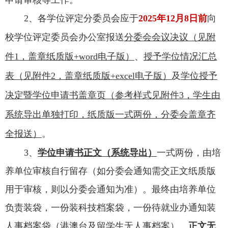
2
、
各学位评定分委员会应于
202
5
年
12
月
8
日
前
向
校学位评定委员会办公室报送
分委会
会议决议
（
见附
件
1，盖章纸质版+word电子版）
、
授予学位情况汇总
表
（
见附件
2，盖章纸质版+excel电子版）
及
学位授予
决定暨学位申请书盖章页
（
参考样式见附件
3，学生由
系统导出单独打印，纸质版一式两份，分委会盖章齐
全报送）
。
3、
学位申请书正文（系统导出）
一式两份，由培
养单位审核自行留存（如分委会通知需交正文纸质版
用于审核，则以分委会通知为准）。最终由培养单位
负责装袋，一份装科技档案袋，一份待就业办通知装
人事档案袋（港澳台及留学生无人事档案），
正文无