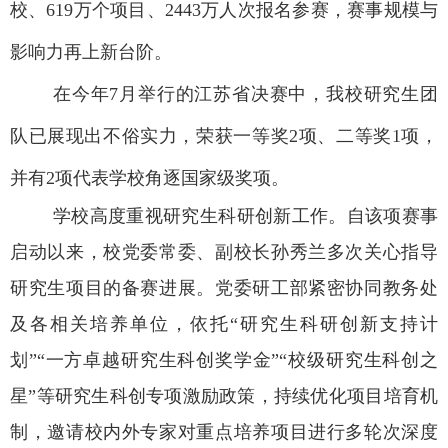
校、
619
万个项目、
2443
万人次报名参赛，赛事规模与
影响力再上新台阶。
在今年7
月举行的江苏省决赛中，我校研究生团
队已展现出不俗实力，荣获一等奖
2
项、二等奖
1
项，
并有
2
项代表学校角逐国家级奖项。
学校高度重视研究生
科研创新
工作
。
自
该项赛事
启动以来，校党委常委、副校长孙秀兰多次关心指导
研究生项目的
备赛进展。
党委研工部紧密协同
教务处
及各相关
培养单位
，依托
“研究生科研创新支持计
划”“
一方卓越研究生科创奖学金
”“
校级
研究生
科创之
星
”
等
研究生科创
专项激励政策，持续优化项目培育机
制，
邀请校内外专家对重点培养项目进行多轮次深度