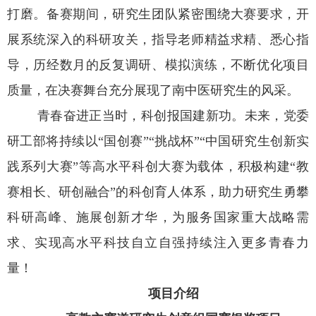
打磨
。备赛期间，
研究生
团队紧密围绕大赛
要求
，开
展系统深入的科研攻关，
指导老师精益求精、悉心指
导，
历经数月的反复调研、模拟演练，不断优化项目
质量
，在决赛舞台充分展现了南中医研究生的风采。
青春奋进正当时，科创报国建新功。
未来，
党委
研工部将持续以
“
国创赛
”“
挑战杯
”“中国研究生创新实
践系列大赛”
等高水平
科创
大赛为
载体
，积极构建
“
教
赛相长、研创融合
”
的科创育人体系，助力
研究生
勇攀
科研高峰、施展创新才华，为服务国家重大战略需
求、实现高水平科技自立自强持续注入
更多
青春力
量！
项目介绍