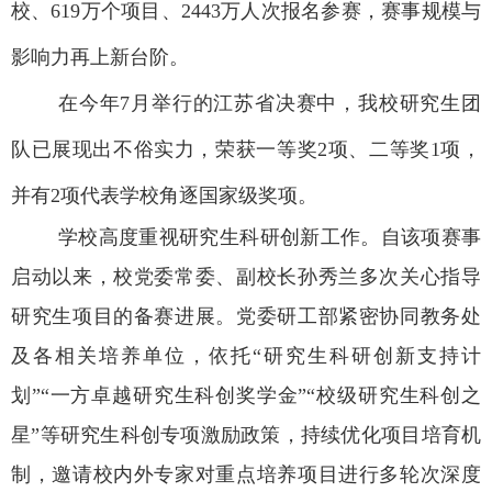
校、
619
万个项目、
2443
万人次报名参赛，赛事规模与
影响力再上新台阶。
在今年7
月举行的江苏省决赛中，我校研究生团
队已展现出不俗实力，荣获一等奖
2
项、二等奖
1
项，
并有
2
项代表学校角逐国家级奖项。
学校高度重视研究生
科研创新
工作
。
自
该项赛事
启动以来，校党委常委、副校长孙秀兰多次关心指导
研究生项目的
备赛进展。
党委研工部紧密协同
教务处
及各相关
培养单位
，依托
“研究生科研创新支持计
划”“
一方卓越研究生科创奖学金
”“
校级
研究生
科创之
星
”
等
研究生科创
专项激励政策，持续优化项目培育机
制，
邀请校内外专家对重点培养项目进行多轮次深度