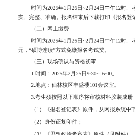
时间为202
5
年
1
月
26
日~
2
月
24
日
中午
12
时
。考
实、完整、准确。报名结束后下载打印《报名登
（二）网上缴费
时间为202
5
年
1
月
26
日~
2
月
24
日
中午
12
时
。
元，
“
硕博连读
”
方式免缴报名考试费。
（三）现场确认与资格
初审
1.
时间：202
5
年
2
月
25
日9:30~1
6
:00
。
2.
地点：仙林校区丰盛楼
101
会议室。
3.
考生须按照以下顺序将审核材料
胶装
成册
（1
）《报名登记表》原件
，
从网报系统中
（2
）身份证复印件
；
（3
）《思想政治考察表》
原件（见附件）