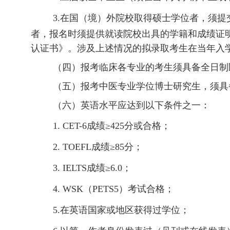
3.
在国（境）外院校取得硕士学位者，须提
者，报名时须提供就读院校出具的学籍和成绩证
认证书》。涉及上述情况的拟录取考生在
当年入
（四）报考临床各专业的考生须具备全日制
（五）报考中医专业学位博士研究生，须具
（六）英语水平应达到以下条件之一：
1. CET-6
成绩
≥
425
分或合格；
2. TOEFL
成绩
≥
85
分；
3. IELTS
成绩
≥
6.0
；
4. WSK
（
PETS5
）考试合格；
5.
在英语国家或地区获得过学位；