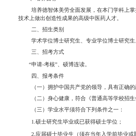
培养
德智
体
美劳
全面发展，
在本门学科上掌
技术上做出创造性成果的高级中医药人才。
二、
招生类别
学术学位博士研究生、专业学位博士研究生
三、
招考方式
“
申请-
考核
”
、硕博连读。
四、
报考条件
（一）拥护中国共产党的领导，具有正确的
（二）身心健康，符合《普通高等学校招生
（三）
学业水平须符合下列条件之一：
1.
硕士研究生毕业或已获得硕士学位；
2.
应届硕士毕业生（须在
当年入学
前毕业或