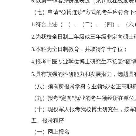
6.
以第一作者身份发表过
（见刊或在线发表
（
七
）申请
“
硕博连读
”
方式的考生应符合下
1.
符合上述（一）、（二）、（四）、（六
2.
为我校全日制二年级或三年级非定向硕士
3.
本科为全日制教育，并取得学士学位；
4.
报考中医专业学位博士研究生不接受
“
硕
5.
具有较强的科研能力和发展潜力，选题具
（
八
）须有所报考学科专业领域2
名正高职
（
九
）报考
“
定向
”
就业的考生须经所在单位
（
十
）现役军人报考我校博士研究生，按军
五、
报考程序
（一）网上报名