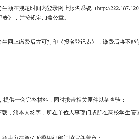
生须在规定时间内登录网上报名系统（http://222.187.120.1
记表》，并按规定加盖公章。
考生网上缴费后方可打印《报名登记表》，缴费后将不能
，
提供
一套
完整
材料
，同时携带相关原件以备查验：
下载，
须
本人签字，所在单位人事部门或所在高校学生管
，须
由
所在单位党委组织部门
填写并
盖章
；