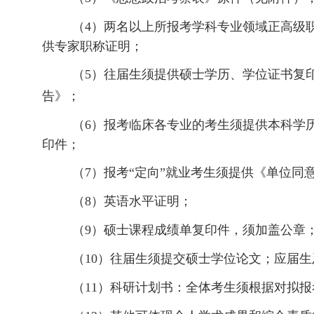
（4
）两名以上所报考学科专业领域正高级
供专家职称证明
；
（5
）往届生须提供硕士学历、学位证书复
告》
；
（6
）报考临床各专业的考生须提供本科学
印件
；
（7
）报考
“
定向
”
就业考生须提供《单位同
（8
）英语水平证明
；
（9
）硕士课程成绩单复印件
，
须加盖公章
（10
）往届生须提交硕士学位论文；应届生
（11
）科研计划书：全体考生须根据对拟报