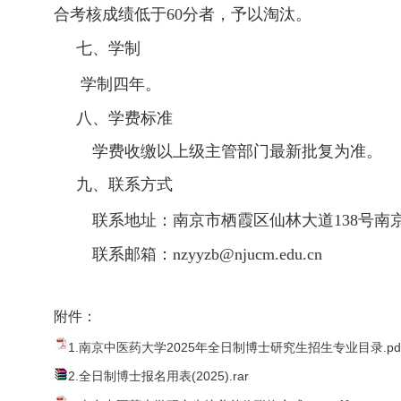
合考核成绩低于
60
分者，予以淘汰。
七、学制
学制四年。
八、
学费标准
学费收缴以上级主管部门最新批复为准。
九、联系方式
联系
地址
：
南京市栖霞区仙林大道
138
号
南
联系邮箱：nzyyzb@njucm.edu.cn
附件：
1.南京中医药大学2025年全日制博士研究生招生专业目录.pd
2.全日制博士报名用表(2025).rar